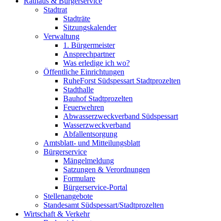
Rathaus & Bürgerservice
Stadtrat
Stadträte
Sitzungskalender
Verwaltung
1. Bürgermeister
Ansprechpartner
Was erledige ich wo?
Öffentliche Einrichtungen
RuheForst Südspessart Stadtprozelten
Stadthalle
Bauhof Stadtprozelten
Feuerwehren
Abwasserzweckverband Südspessart
Wasserzweckverband
Abfallentsorgung
Amtsblatt- und Mitteilungsblatt
Bürgerservice
Mängelmeldung
Satzungen & Verordnungen
Formulare
Bürgerservice-Portal
Stellenangebote
Standesamt Südspessart/Stadtprozelten
Wirtschaft & Verkehr