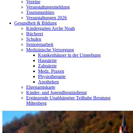
Vereine
Veranstaltungsmeldung
Tourismusbüro
Veranstaltungen 2026
Gesundheit & Bildung
Kindergarten Arche Noah
Bücherei
Schulen
Seniorenarbeit
Medizinische Versorgung
Krankenhäuser in der Umgebung
Hausärzte
Zahnärzte
Medz. Praxen
Physiotherapie
Apotheken
Ehrenamtskarte
Kinder- und Jugendhospizdienst
Ergänzende Unabhängige Teilhabe Beratung
Miltenberg