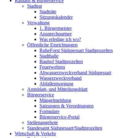
Rathaus & Bürgerservice
Stadtrat
Stadträte
Sitzungskalender
Verwaltung
1. Bürgermeister
Ansprechpartner
Was erledige ich wo?
Öffentliche Einrichtungen
RuheForst Südspessart Stadtprozelten
Stadthalle
Bauhof Stadtprozelten
Feuerwehren
Abwasserzweckverband Südspessart
Wasserzweckverband
Abfallentsorgung
Amtsblatt- und Mitteilungsblatt
Bürgerservice
Mängelmeldung
Satzungen & Verordnungen
Formulare
Bürgerservice-Portal
Stellenangebote
Standesamt Südspessart/Stadtprozelten
Wirtschaft & Verkehr