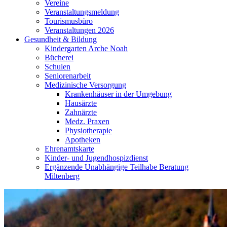
Vereine
Veranstaltungsmeldung
Tourismusbüro
Veranstaltungen 2026
Gesundheit & Bildung
Kindergarten Arche Noah
Bücherei
Schulen
Seniorenarbeit
Medizinische Versorgung
Krankenhäuser in der Umgebung
Hausärzte
Zahnärzte
Medz. Praxen
Physiotherapie
Apotheken
Ehrenamtskarte
Kinder- und Jugendhospizdienst
Ergänzende Unabhängige Teilhabe Beratung
Miltenberg