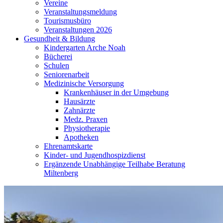
Vereine
Veranstaltungsmeldung
Tourismusbüro
Veranstaltungen 2026
Gesundheit & Bildung
Kindergarten Arche Noah
Bücherei
Schulen
Seniorenarbeit
Medizinische Versorgung
Krankenhäuser in der Umgebung
Hausärzte
Zahnärzte
Medz. Praxen
Physiotherapie
Apotheken
Ehrenamtskarte
Kinder- und Jugendhospizdienst
Ergänzende Unabhängige Teilhabe Beratung
Miltenberg