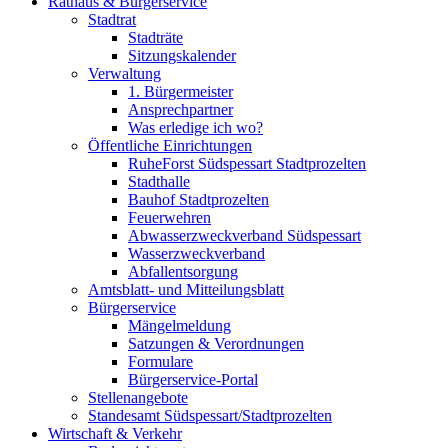
Rathaus & Bürgerservice
Stadtrat
Stadträte
Sitzungskalender
Verwaltung
1. Bürgermeister
Ansprechpartner
Was erledige ich wo?
Öffentliche Einrichtungen
RuheForst Südspessart Stadtprozelten
Stadthalle
Bauhof Stadtprozelten
Feuerwehren
Abwasserzweckverband Südspessart
Wasserzweckverband
Abfallentsorgung
Amtsblatt- und Mitteilungsblatt
Bürgerservice
Mängelmeldung
Satzungen & Verordnungen
Formulare
Bürgerservice-Portal
Stellenangebote
Standesamt Südspessart/Stadtprozelten
Wirtschaft & Verkehr