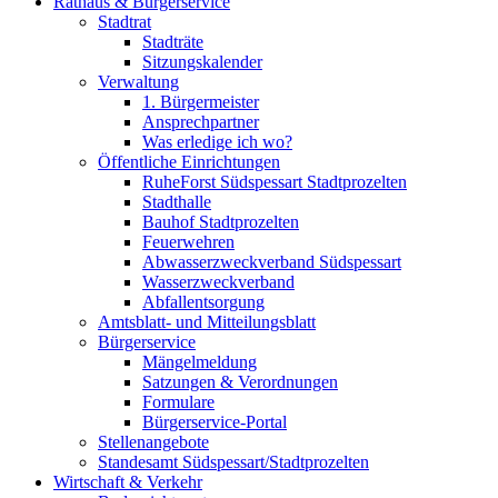
Rathaus & Bürgerservice
Stadtrat
Stadträte
Sitzungskalender
Verwaltung
1. Bürgermeister
Ansprechpartner
Was erledige ich wo?
Öffentliche Einrichtungen
RuheForst Südspessart Stadtprozelten
Stadthalle
Bauhof Stadtprozelten
Feuerwehren
Abwasserzweckverband Südspessart
Wasserzweckverband
Abfallentsorgung
Amtsblatt- und Mitteilungsblatt
Bürgerservice
Mängelmeldung
Satzungen & Verordnungen
Formulare
Bürgerservice-Portal
Stellenangebote
Standesamt Südspessart/Stadtprozelten
Wirtschaft & Verkehr