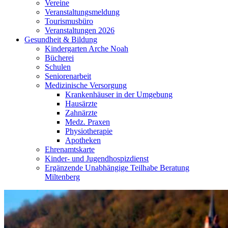
Vereine
Veranstaltungsmeldung
Tourismusbüro
Veranstaltungen 2026
Gesundheit & Bildung
Kindergarten Arche Noah
Bücherei
Schulen
Seniorenarbeit
Medizinische Versorgung
Krankenhäuser in der Umgebung
Hausärzte
Zahnärzte
Medz. Praxen
Physiotherapie
Apotheken
Ehrenamtskarte
Kinder- und Jugendhospizdienst
Ergänzende Unabhängige Teilhabe Beratung
Miltenberg