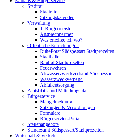
Rathaus & Bürgerservice
Stadtrat
Stadträte
Sitzungskalender
Verwaltung
1. Bürgermeister
Ansprechpartner
Was erledige ich wo?
Öffentliche Einrichtungen
RuheForst Südspessart Stadtprozelten
Stadthalle
Bauhof Stadtprozelten
Feuerwehren
Abwasserzweckverband Südspessart
Wasserzweckverband
Abfallentsorgung
Amtsblatt- und Mitteilungsblatt
Bürgerservice
Mängelmeldung
Satzungen & Verordnungen
Formulare
Bürgerservice-Portal
Stellenangebote
Standesamt Südspessart/Stadtprozelten
Wirtschaft & Verkehr