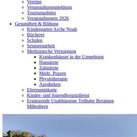
Vereine
Veranstaltungsmeldung
Tourismusbüro
Veranstaltungen 2026
Gesundheit & Bildung
Kindergarten Arche Noah
Bücherei
Schulen
Seniorenarbeit
Medizinische Versorgung
Krankenhäuser in der Umgebung
Hausärzte
Zahnärzte
Medz. Praxen
Physiotherapie
Apotheken
Ehrenamtskarte
Kinder- und Jugendhospizdienst
Ergänzende Unabhängige Teilhabe Beratung
Miltenberg