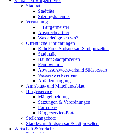
Rathaus & Bürgerservice
Stadtrat
Stadträte
Sitzungskalender
Verwaltung
1. Bürgermeister
Ansprechpartner
Was erledige ich wo?
Öffentliche Einrichtungen
RuheForst Südspessart Stadtprozelten
Stadthalle
Bauhof Stadtprozelten
Feuerwehren
Abwasserzweckverband Südspessart
Wasserzweckverband
Abfallentsorgung
Amtsblatt- und Mitteilungsblatt
Bürgerservice
Mängelmeldung
Satzungen & Verordnungen
Formulare
Bürgerservice-Portal
Stellenangebote
Standesamt Südspessart/Stadtprozelten
Wirtschaft & Verkehr