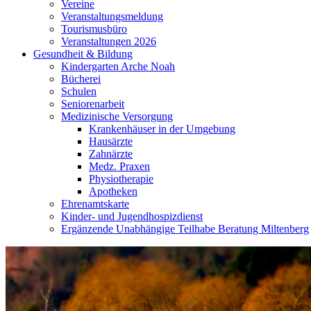
Vereine
Veranstaltungsmeldung
Tourismusbüro
Veranstaltungen 2026
Gesundheit & Bildung
Kindergarten Arche Noah
Bücherei
Schulen
Seniorenarbeit
Medizinische Versorgung
Krankenhäuser in der Umgebung
Hausärzte
Zahnärzte
Medz. Praxen
Physiotherapie
Apotheken
Ehrenamtskarte
Kinder- und Jugendhospizdienst
Ergänzende Unabhängige Teilhabe Beratung Miltenberg