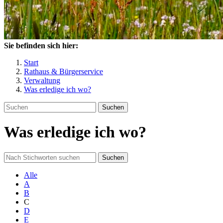
Sie befinden sich hier:
Start
Rathaus & Bürgerservice
Verwaltung
Was erledige ich wo?
Suchen
Was erledige ich wo?
Suchen
Alle
A
B
C
D
E