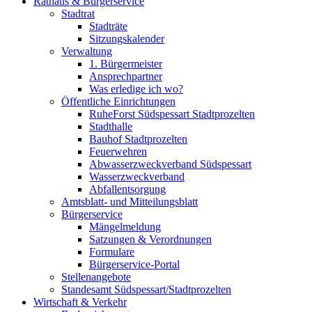
Rathaus & Bürgerservice
Stadtrat
Stadträte
Sitzungskalender
Verwaltung
1. Bürgermeister
Ansprechpartner
Was erledige ich wo?
Öffentliche Einrichtungen
RuheForst Südspessart Stadtprozelten
Stadthalle
Bauhof Stadtprozelten
Feuerwehren
Abwasserzweckverband Südspessart
Wasserzweckverband
Abfallentsorgung
Amtsblatt- und Mitteilungsblatt
Bürgerservice
Mängelmeldung
Satzungen & Verordnungen
Formulare
Bürgerservice-Portal
Stellenangebote
Standesamt Südspessart/Stadtprozelten
Wirtschaft & Verkehr