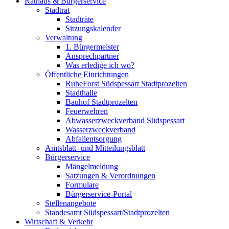
Rathaus & Bürgerservice
Stadtrat
Stadträte
Sitzungskalender
Verwaltung
1. Bürgermeister
Ansprechpartner
Was erledige ich wo?
Öffentliche Einrichtungen
RuheForst Südspessart Stadtprozelten
Stadthalle
Bauhof Stadtprozelten
Feuerwehren
Abwasserzweckverband Südspessart
Wasserzweckverband
Abfallentsorgung
Amtsblatt- und Mitteilungsblatt
Bürgerservice
Mängelmeldung
Satzungen & Verordnungen
Formulare
Bürgerservice-Portal
Stellenangebote
Standesamt Südspessart/Stadtprozelten
Wirtschaft & Verkehr