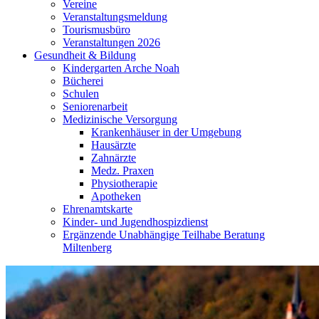
Vereine
Veranstaltungsmeldung
Tourismusbüro
Veranstaltungen 2026
Gesundheit & Bildung
Kindergarten Arche Noah
Bücherei
Schulen
Seniorenarbeit
Medizinische Versorgung
Krankenhäuser in der Umgebung
Hausärzte
Zahnärzte
Medz. Praxen
Physiotherapie
Apotheken
Ehrenamtskarte
Kinder- und Jugendhospizdienst
Ergänzende Unabhängige Teilhabe Beratung
Miltenberg